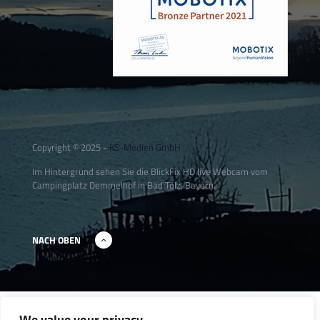
Copyright © 2025 -
KS-Medien GmbH
Im Hintergrund sehen Sie die BlickFix HD live Webcam vom
Campingplatz Demmelhof in Bad Tölz, Bayern.
NACH OBEN
We value your privacy