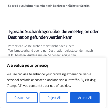
So wird aus Aufmerksamkeit ein konkreter nächster Schritt.
Typische Suchanfragen, über die eine Region oder
Destination gefunden werden kann
Potenzielle Gäste suchen meist nicht nach einem
Tourismusverband oder einer Destination selbst, sondern nach
Urlaubsideen, Ausflugszielen, Sehenswürdigkeiten,
Naturerlebnissen oder aktuellen Informationen aus einer Region.
Häufige Suchanfragen sind beispielsweise:
We value your privacy
Urlaub in den Alpen
We use cookies to enhance your browsing experience, serve
Ausflugsziele in Bayern
personalised ads or content, and analyse our traffic. By clicking
"Accept All", you consent to our use of cookies.
Sehenswürdigkeiten in der Region
Wanderurlaub
Customise
Reject All
Accept All
Radurlaub
JETZT ANFRAGEN!
Familienurlaub