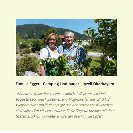
Familie Egger - Camping Lindlbauer - Inzell Oberbayern
"Wir hatten früher bereits eine „einfache“ Webcam und sind
begeistert von den Funktionen und Möglichkeiten der „BlickFix“
Webcam. Die Cam läuft sehr gut und der Service von KS-Medien
sind spitze. Wir können an dieser Stelle Stephan Kastner mit dem
System BlickFix nur weiter empfehlen. Ihre Familie Egger"