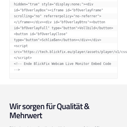
hidden="true" style="display:none;"><div 
id="bfOverlayBox"><iframe id="bfOverlayFrame" 
scrolling="no" referrerpolicy="no-referrer">
</iframe></div><div id="bfOverlayBtns"><button 
id="bfOverlayFull" type="button">Vollbild</button>
<button id="bfOverlayClose" 
type="button">Schließen</button></div></div>
<script 
src="https://tech.blickfix.eu/player/assets/player/v1/css
</script>

<!-- Ende BlickFix Webcam Live Monitor Embed Code 
-->
Wir sorgen für Qualität &
Mehrwert