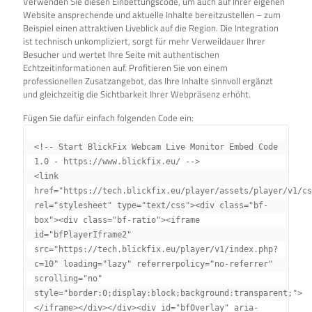
Verwenden Sie diesen Einbettungscode, um auch auf Ihrer eigenen
Website ansprechende und aktuelle Inhalte bereitzustellen – zum
Beispiel einen attraktiven Liveblick auf die Region. Die Integration
ist technisch unkompliziert, sorgt für mehr Verweildauer Ihrer
Besucher und wertet Ihre Seite mit authentischen
Echtzeitinformationen auf. Profitieren Sie von einem
professionellen Zusatzangebot, das Ihre Inhalte sinnvoll ergänzt
und gleichzeitig die Sichtbarkeit Ihrer Webpräsenz erhöht.
Fügen Sie dafür einfach folgenden Code ein:
<!-- Start BlickFix Webcam Live Monitor Embed Code 
1.0 - https://www.blickfix.eu/ -->

<link 
href="https://tech.blickfix.eu/player/assets/player/v1/cs
rel="stylesheet" type="text/css"><div class="bf-
box"><div class="bf-ratio"><iframe 
id="bfPlayerIframe2" 
src="https://tech.blickfix.eu/player/v1/index.php?
c=10" loading="lazy" referrerpolicy="no-referrer" 
scrolling="no" 
style="border:0;display:block;background:transparent;">
</iframe></div></div><div id="bfOverlay" aria-