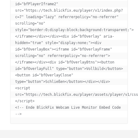
id="bfPlayerIframe2" 
src="https://tech.blickfix.eu/player/v1/index.php?
c=7" loading="lazy" referrerpolicy="no-referrer" 
scrolling="no" 
style="border:0;display:block;background:transparent;">
</iframe></div></div><div id="bfOverlay" aria-
hidden="true" style="display:none;"><div 
id="bfOverlayBox"><iframe id="bfOverlayFrame" 
scrolling="no" referrerpolicy="no-referrer">
</iframe></div><div id="bfOverlayBtns"><button 
id="bfOverlayFull" type="button">Vollbild</button>
<button id="bfOverlayClose" 
type="button">Schließen</button></div></div>
<script 
src="https://tech.blickfix.eu/player/assets/player/v1/css
</script>

<!-- Ende BlickFix Webcam Live Monitor Embed Code 
-->