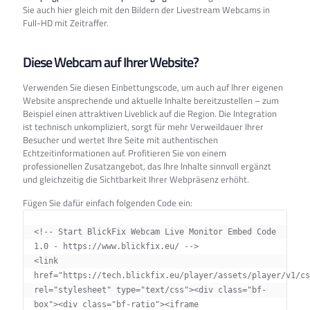
Sie auch hier gleich mit den Bildern der Livestream Webcams in
Full-HD mit Zeitraffer.
Diese Webcam auf Ihrer Website?
Verwenden Sie diesen Einbettungscode, um auch auf Ihrer eigenen
Website ansprechende und aktuelle Inhalte bereitzustellen – zum
Beispiel einen attraktiven Liveblick auf die Region. Die Integration
ist technisch unkompliziert, sorgt für mehr Verweildauer Ihrer
Besucher und wertet Ihre Seite mit authentischen
Echtzeitinformationen auf. Profitieren Sie von einem
professionellen Zusatzangebot, das Ihre Inhalte sinnvoll ergänzt
und gleichzeitig die Sichtbarkeit Ihrer Webpräsenz erhöht.
Fügen Sie dafür einfach folgenden Code ein:
<!-- Start BlickFix Webcam Live Monitor Embed Code 
1.0 - https://www.blickfix.eu/ -->

<link 
href="https://tech.blickfix.eu/player/assets/player/v1/cs
rel="stylesheet" type="text/css"><div class="bf-
box"><div class="bf-ratio"><iframe 