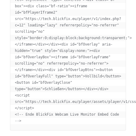
box"><div class="bf-ratio"><iframe 
id="bfPlayerIframe2" 
src="https://tech.blickfix.eu/player/v1/index.php?
c=12" loading="lazy" referrerpolicy="no-referrer" 
scrolling="no" 
style="border:0;display:block;background:transparent;">
</iframe></div></div><div id="bfOverlay" aria-
hidden="true" style="display:none;"><div 
id="bfOverlayBox"><iframe id="bfOverlayFrame" 
scrolling="no" referrerpolicy="no-referrer">
</iframe></div><div id="bfOverlayBtns"><button 
id="bfOverlayFull" type="button">Vollbild</button>
<button id="bfOverlayClose" 
type="button">Schließen</button></div></div>
<script 
src="https://tech.blickfix.eu/player/assets/player/v1/css
</script>

<!-- Ende BlickFix Webcam Live Monitor Embed Code 
-->