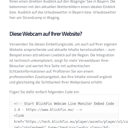
Ihnen einen direkten Ausblick auf den Waginger See in Bayern. Die
bekommen mit den aktuellen Wetterbildern einen idealen Einblick
bzw. Ausblick auf das Urlaubswetter in Bayern bzw. Urlaubswetter
hier am Strandcamp in Waging.
Diese Webcam auf Ihrer Website?
Verwenden Sie diesen Einbettungscode, um auch auf Ihrer eigenen
Website ansprechende und aktuelle Inhalte bereitzustellen – zum
Beispiel einen attraktiven Liveblick auf die Region. Die Integration
ist technisch unkompliziert, sorgt für mehr Verweildauer Ihrer
Besucher und wertet Ihre Seite mit authentischen
Echtzeitinformationen auf. Profitieren Sie von einem
professionellen Zusatzangebot, das Ihre Inhalte sinnvoll ergänzt
und gleichzeitig die Sichtbarkeit Ihrer Webpräsenz erhöht.
Fügen Sie dafür einfach folgenden Code ein:
<!-- Start BlickFix Webcam Live Monitor Embed Code 
1.0 - https://www.blickfix.eu/ -->

<link 
href="https://tech.blickfix.eu/player/assets/player/v1/cs
rel="stylesheet" type="text/css"><div class="bf-